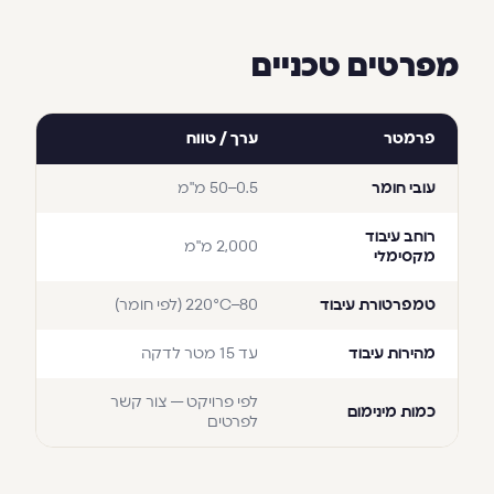
מפרטים טכניים
פרמטר
ערך / טווח
עובי חומר
0.5–50 מ"מ
רוחב עיבוד
2,000 מ"מ
מקסימלי
טמפרטורת עיבוד
80–220°C (לפי חומר)
מהירות עיבוד
עד 15 מטר לדקה
לפי פרויקט — צור קשר
כמות מינימום
לפרטים