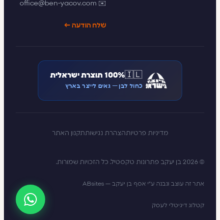
✉️ office@ben-yacov.com
שלח הודעה ←
🇮🇱
100% תוצרת ישראלית
כחול לבן — גאים לייצר בארץ
מדיניות פרטיות
הצהרת נגישות
תקנון האתר
© 2026 בן יעקב פתרונות טקסטיל. כל הזכויות שמורות.
אתר זה עוצב ונבנה ע״י אסף בן יעקב — ABsites
קטלוג דיגיטלי לעסק