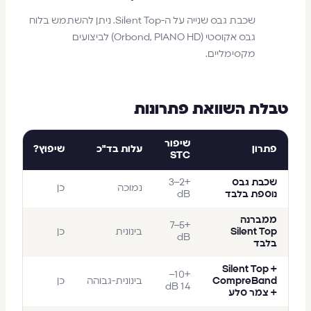
שכבת גבס שנייה על ה-Silent Top. ניתן להשתמש בלוח
גבס אקוסטי (Orbond, PIANO HD) לביצועים
מקסימליים.
טבלת השוואת פתרונות
שיפור
פתרון
עלות בד"כ
שיפוץ?
STC
שכבת גבס
+2–3
נמוכה
כן
נוספת בלבד
dB
ממברנה
+5–7
Silent Top
בינונית
כן
dB
בלבד
Silent Top +
+10–
CompreBand
בינונית-גבוהה
כן
14 dB
+ צמר סלע