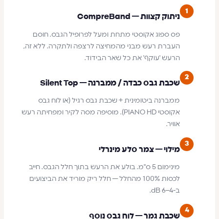
1
ניתוק קצוות — CompreBand
פס ספוג אקוסטי מתחת ומעל לפרופיל הגבס. חוסם
העברת רעש מבני מהמחיצה לרצפה ולתקרה. ללא זה,
הרעש 'עוקף' את כל שאר הבידוד.
2
שכבת גבס כבדה / ממברנה — Silent Top
ממברנה ביטומינית + שכבת גבס רגיל (או לוח גבס
אקוסטי PIANO HD). מוסיפה מסה לקיר ומפחיתה רעש
אוויר.
3
מילוי — צמר סלע מינרלי
מינימום 5 ס"מ. בולע את הרעש בתוך חלל הגבס. חייב
לכסות 100% מהחלל — חלל ריק מוריד את הביצועים
ב-4–6 dB.
4
שכבת גמר — לוח גבס נוסף