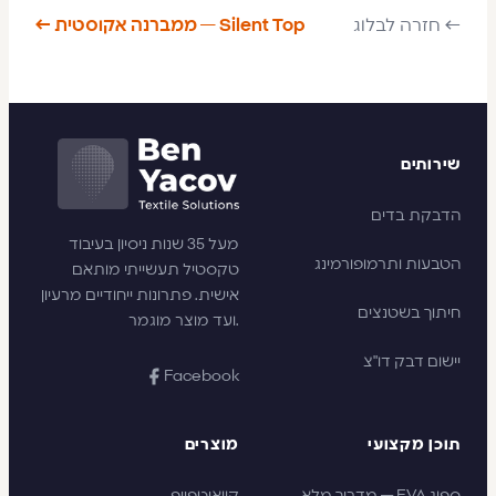
← חזרה לבלוג
Silent Top — ממברנה אקוסטית ←
שירותים
הדבקת בדים
מעל 35 שנות ניסיון בעיבוד
הטבעות ותרמופורמינג
טקסטיל תעשייתי מותאם
אישית. פתרונות ייחודיים מרעיון
חיתוך בשטנצים
ועד מוצר מוגמר.
יישום דבק דו"צ
Facebook
תוכן מקצועי
מוצרים