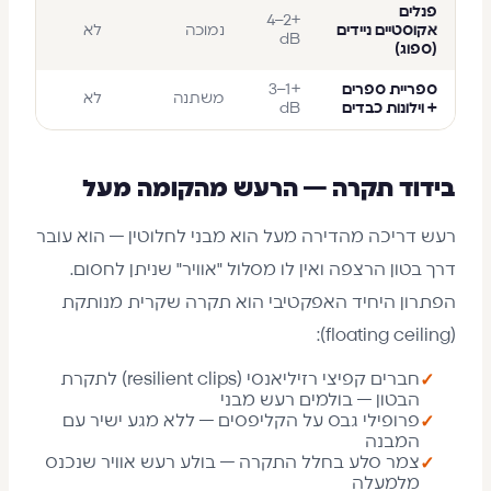
פנלים
+2–4
אקוסטיים ניידים
נמוכה
לא
dB
(ספוג)
ספריית ספרים
+1–3
משתנה
לא
+ וילונות כבדים
dB
בידוד תקרה — הרעש מהקומה מעל
רעש דריכה מהדירה מעל הוא מבני לחלוטין — הוא עובר
דרך בטון הרצפה ואין לו מסלול "אוויר" שניתן לחסום.
הפתרון היחיד האפקטיבי הוא תקרה שקרית מנותקת
(floating ceiling):
חברים קפיצי רזיליאנסי (resilient clips) לתקרת
✓
הבטון — בולמים רעש מבני
פרופילי גבס על הקליפסים — ללא מגע ישיר עם
✓
המבנה
צמר סלע בחלל התקרה — בולע רעש אוויר שנכנס
✓
מלמעלה