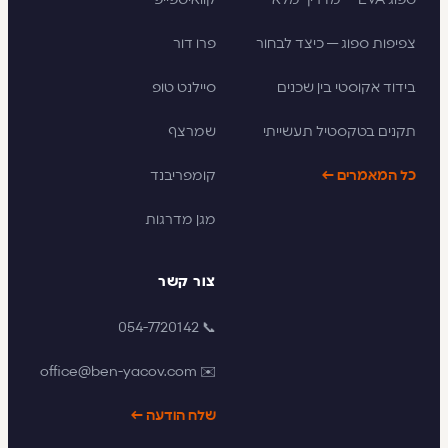
ספוג EVA — מדריך מלא
קוואיטפייפ
צפיפות ספוג — כיצד לבחור
פרו דור
בידוד אקוסטי בין שכנים
סיילנט טופ
תקנים בטקסטיל תעשייתי
שמרצף
כל המאמרים ←
קומפריבנד
מגן מדרגות
צור קשר
📞 054-7720142
✉️ office@ben-yacov.com
שלח הודעה ←