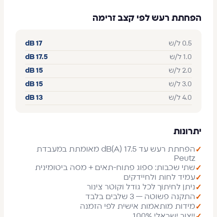
הפחתת רעש לפי קצב זרימה
0.5 ל/ש
17 dB
1.0 ל/ש
17.5 dB
2.0 ל/ש
15 dB
3.0 ל/ש
15 dB
4.0 ל/ש
13 dB
יתרונות
הפחתת רעש עד 17.5 dB(A) מאומתת במעבדת
✓
Peutz
שתי שכבות: ספוג פתוח-תאים + מסה ביטומינית
✓
עמיד לחות ולחיידקים
✓
ניתן לחיתוך לכל גודל וקוטר צינור
✓
התקנה פשוטה — 3 שלבים בלבד
✓
מידות מותאמות אישית לפי הזמנה
✓
ייצור ישראלי 100%
✓