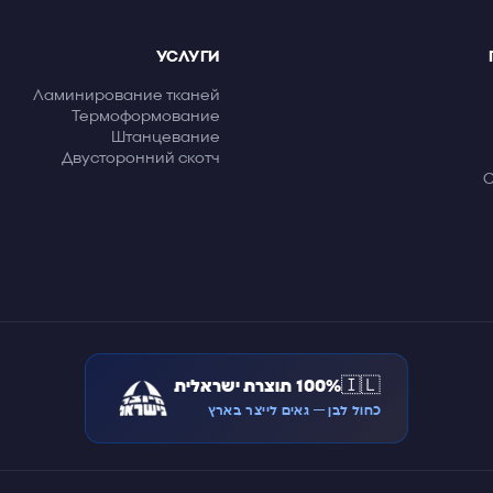
УСЛУГИ
Ламинирование тканей
Термоформование
Штанцевание
Двусторонний скотч
🇮🇱
100% תוצרת ישראלית
כחול לבן — גאים לייצר בארץ