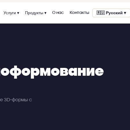
Услуги ▾
Продукты ▾
О нас
Контакты
🇷🇺
Русский
▾
рмоформование
е 3D-формы с