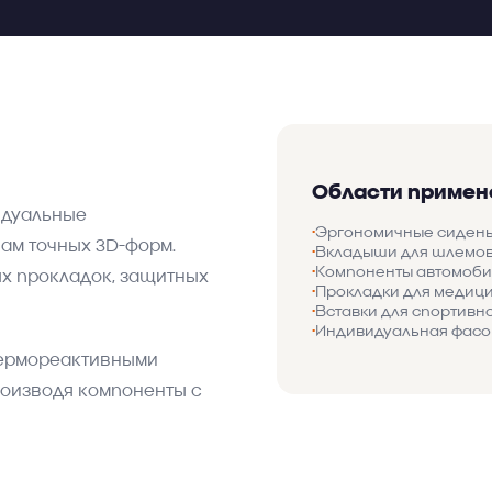
Области примен
идуальные
•
Эргономичные сиден
ам точных 3D-форм.
•
Вкладыши для шлемов
•
Компоненты автомоби
ых прокладок, защитных
•
Прокладки для медици
•
Вставки для спортивн
•
Индивидуальная фасо
термореактивными
роизводя компоненты с