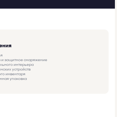
ения
ья
 и защитное снаряжение
льного интерьера
нских устройств
ого инвентаря
нная упаковка