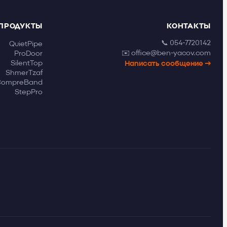
ПРОДУКТЫ
КОНТАКТЫ
📞 054-7720142
QuietPipe
✉️ office@ben-yacov.com
ProDoor
SilentTop
Написать сообщение →
ShmerTzaf
CompreBand
StepPro